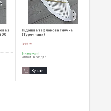
ова з
Підошва тефлонова гнучка
200
(Туреччина)
315 ₴
В наявності
Оптом і в роздріб
Купити