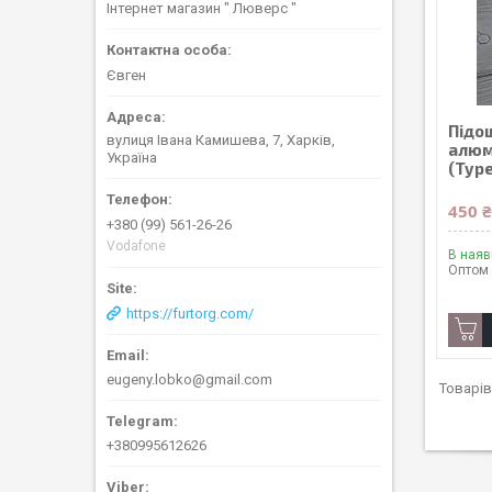
Інтернет магазин " Люверс "
Євген
Підо
вулиця Івана Камишева, 7, Харків,
алюм
Україна
(Тур
450 
+380 (99) 561-26-26
Vodafone
В наяв
Оптом 
https://furtorg.com/
eugeny.lobko@gmail.com
+380995612626