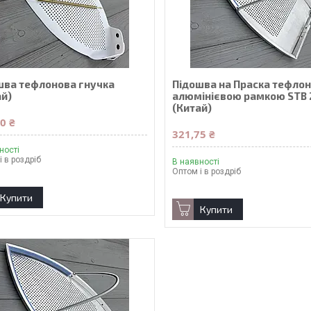
шва тефлонова гнучка
Підошва на Праска тефлон
ай)
алюмінієвою рамкою STB 
(Китай)
0 ₴
321,75 ₴
ності
і в роздріб
В наявності
Оптом і в роздріб
Купити
Купити