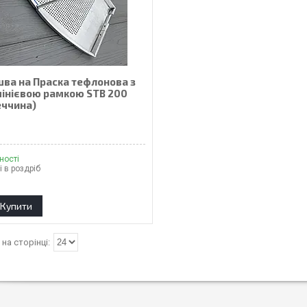
шва на Праска тефлонова з
інієвою рамкою STB 200
еччина)
₴
ності
і в роздріб
Купити