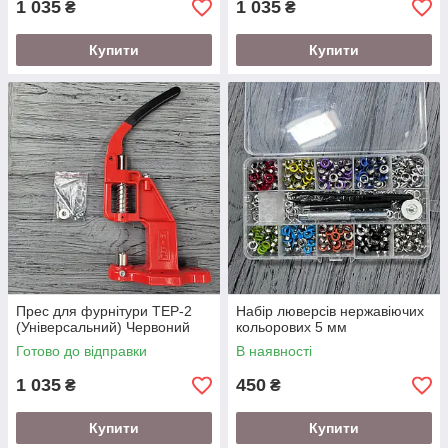
1 035
1 035
₴
₴
Купити
Купити
Прес для фурнітури TEP-2
Набір люверсів нержавіючих
(Універсальний) Червоний
кольорових 5 мм
Готово до відправки
В наявності
1 035
450
₴
₴
Купити
Купити