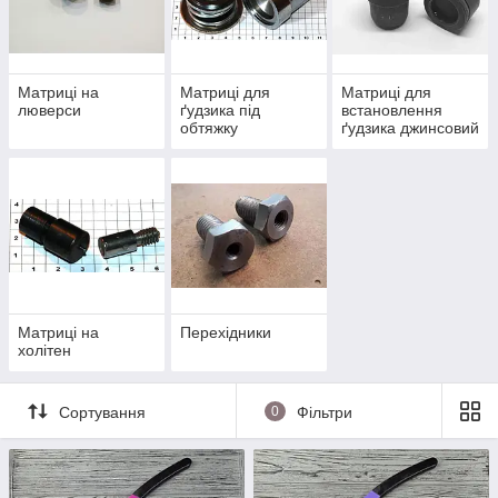
Матриці на
Матриці для
Матриці для
люверси
ґудзика під
встановлення
обтяжку
ґудзика джинсовий
Матриці на
Перехідники
холітен
Сортування
0
Фільтри