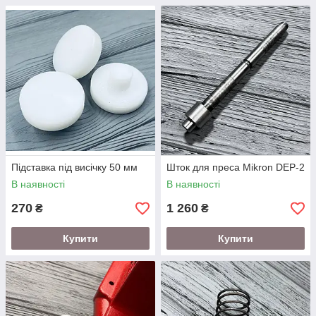
Підставка під висічку 50 мм
Шток для преса Mikron DEP-2
В наявності
В наявності
270
1 260
₴
₴
Купити
Купити