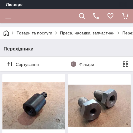
Люверс
Товари та послуги
Преса, насадки, запчастини
Пере
Перехідники
Сортування
0
Фільтри