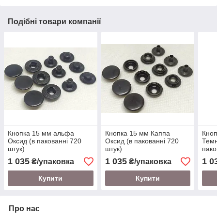
Подібні товари компанії
Кнопка 15 мм альфа
Кнопка 15 мм Каппа
Кноп
Оксид (в пакованні 720
Оксид (в пакованні 720
Темн
штук)
штук)
пако
1 035
1 035
1 0
₴/упаковка
₴/упаковка
Купити
Купити
Про нас