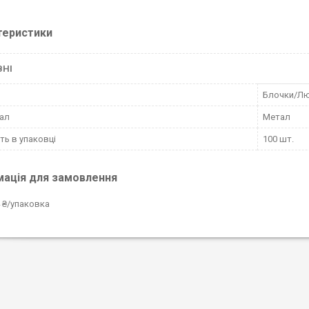
теристики
ВНІ
Блочки/Л
ал
Метал
сть в упаковці
100 шт.
мація для замовлення
 ₴/упаковка