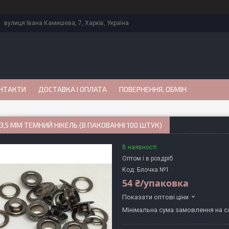
вулиця Івана Камишева, 7, Харків, Україна
НТАКТИ
ДОСТАВКА І ОПЛАТА
ПОВЕРНЕННЯ, ОБМІН
3,5 ММ ТЕМНИЙ НІКЕЛЬ (В ПАКОВАННІ 100 ШТУК)
В наявності
Оптом і в роздріб
Код:
Блочка №1
54 ₴/упаковка
Показати оптові ціни
Мінімальна сума замовлення на са