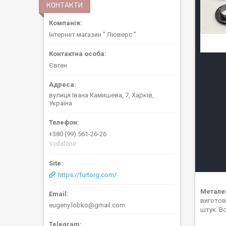
КОНТАКТИ
Інтернет магазин " Люверс "
Євген
вулиця Івана Камишева, 7, Харків,
Україна
+380 (99) 561-26-26
Vodafone
https://furtorg.com/
Металев
виготов
eugeny.lobko@gmail.com
штук. В