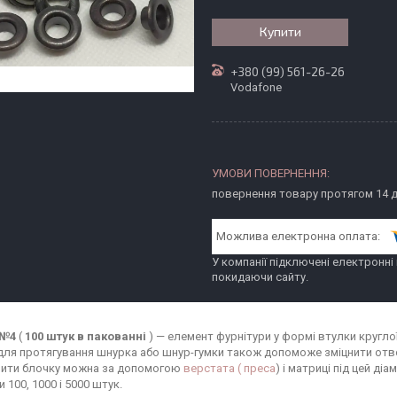
Купити
+380 (99) 561-26-26
Vodafone
повернення товару протягом 14 
У компанії підключені електронні
покидаючи сайту.
 №4
(
100 штук в пакованні
) — елемент фурнітури у формі втулки кругл
для протягування шнурка або шнур-гумки також допоможе зміцнити отвор
ити блочку можна за допомогою
верстата ( преса
) і матриці під цей ді
 100, 1000 і 5000 штук.