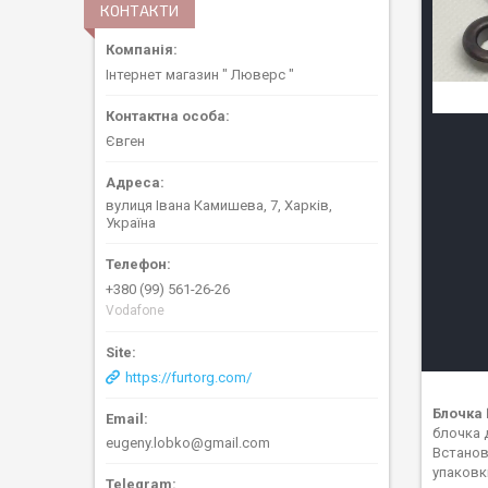
КОНТАКТИ
Інтернет магазин " Люверс "
Євген
вулиця Івана Камишева, 7, Харків,
Україна
+380 (99) 561-26-26
Vodafone
https://furtorg.com/
Блочка
блочка 
eugeny.lobko@gmail.com
Встанов
упаковки