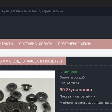
вулиця Івана Камишева, 7, Харків, Україна
НТАКТИ
ДОСТАВКА І ОПЛАТА
ПОВЕРНЕННЯ, ОБМІН
6 ММ ОКСИД (В ПАКОВАННІ 100 ШТУК)
В наявності
Оптом і в роздріб
Код:
Блочка4
90 ₴/упаковка
Показати оптові ціни
Мінімальна сума замовлення на са