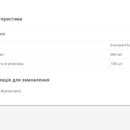
теристики
ВНІ
Блочки/Л
ал
Метал
сть в упаковці
100 шт.
мація для замовлення
 ₴/упаковка