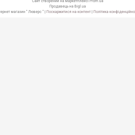
Сайт створений на маркетплейсі
Prom.ua
Продавець на Bigl.ua
Інтернет магазин " Люверс " |
Поскаржитися на контент
|
Політика конфіденційно