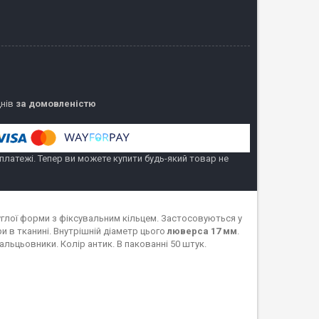
днів
за домовленістю
 платежі. Тепер ви можете купити будь-який товар не
углої форми з фіксувальним кільцем. Застосовуються у
и в тканині. Внутрішній діаметр цього
люверса 17 мм
.
вальцьовники. Колір антик. В пакованні 50 штук.