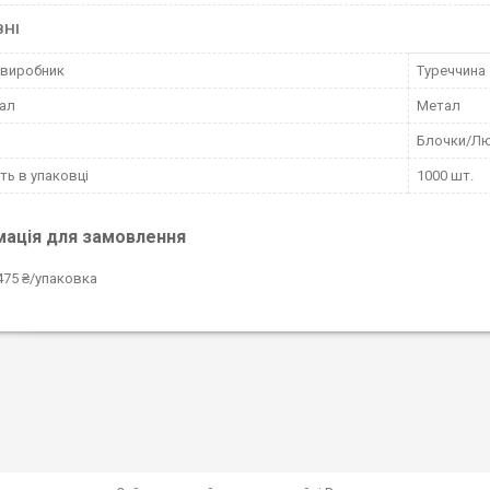
ВНІ
 виробник
Туреччина
ал
Метал
Блочки/Л
сть в упаковці
1000 шт.
мація для замовлення
475 ₴/упаковка