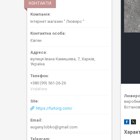
КОНТАКТИ
Інтернет магазин " Люверс "
Євген
вулиця Івана Камишева, 7, Харків,
Україна
+380 (99) 561-26-26
Vodafone
Люверс
виробни
Встано
https://furtorg.com/
eugeny.lobko@gmail.com
Харак