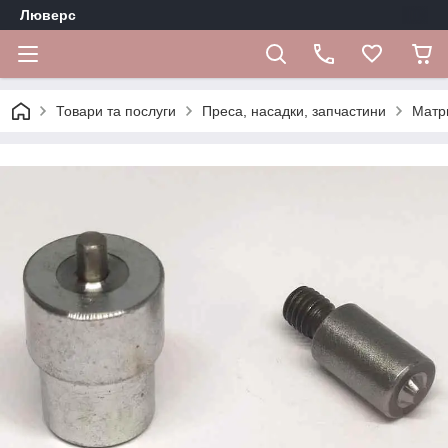
Люверс
Товари та послуги
Преса, насадки, запчастини
Матр