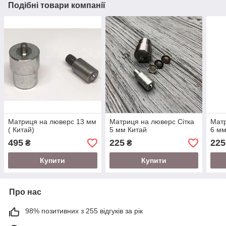
Подібні товари компанії
Матриця на люверс 13 мм
Матриця на люверс Сітка
Матр
( Китай)
5 мм Китай
6 мм
495
225
225
₴
₴
Купити
Купити
Про нас
98% позитивних з 255 відгуків за рік