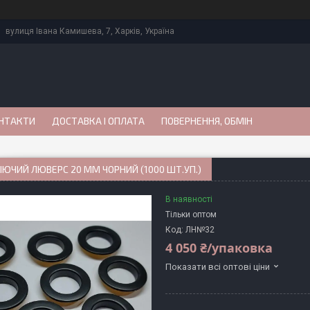
вулиця Івана Камишева, 7, Харків, Україна
НТАКТИ
ДОСТАВКА І ОПЛАТА
ПОВЕРНЕННЯ, ОБМІН
ЮЧИЙ ЛЮВЕРС 20 ММ ЧОРНИЙ (1000 ШТ.УП.)
В наявності
Тільки оптом
Код:
ЛН№32
4 050 ₴/упаковка
Показати всі оптові ціни