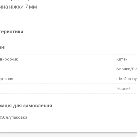
на ніжки 7 мм
теристики
ВНІ
 виробник
Китай
Блочки/Л
ування
Швейна фу
Чорний
мація для замовлення
050 ₴/упаковка