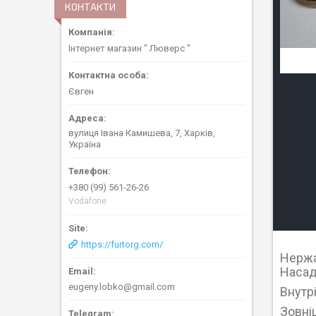
КОНТАКТИ
Інтернет магазин " Люверс "
Євген
вулиця Івана Камишева, 7, Харків,
Україна
+380 (99) 561-26-26
Vodafone
https://furtorg.com/
Нержа
Насад
eugeny.lobko@gmail.com
Внутр
Зовні