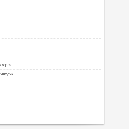
юверси
рнітура