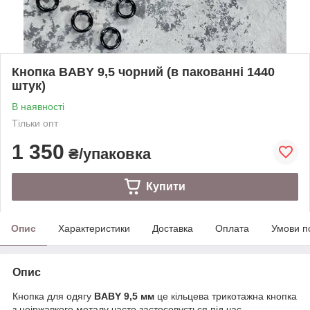
Кнопка BABY 9,5 чорний (в пакованні 1440
штук)
В наявності
Тільки опт
1 350
₴/упаковка
Купити
Опис
Характеристики
Доставка
Оплата
Умови п
Опис
Кнопка для одягу
BABY 9,5 мм
це кільцева трикотажна кнопка
з неіржавкого металу часто застосовується під час