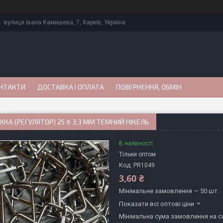
вулиця Івана Камишева, 7, Харків, Україна
НТАКТИ
ДОСТАВКА І ОПЛАТА
ПОВЕРНЕННЯ, ОБМІН
КА (РЕГУЛЯТОР) 25 Х 3,3 ММ ТЕМНИЙ НІКЕЛЬ
В наявності
Тільки оптом
Код:
PR1049
3,60 ₴
Мінімальне замовлення — 50 шт.
Показати всі оптові ціни
Мінімальна сума замовлення на са