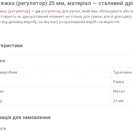
яжка (регулятор) 25 мм, матеріал — сталевий дрі
жка (регулятор
) — це
регулятор
для ручок, який має збільшувати або 
товують як декоративний елемент не тільки для сумок, але й для одягу.
від дизайну виробу, на яку вагу розрахований виріб і за міцністю.
теристики
ВНІ
 виробник
Туреччина
Рамка
ал
Метал
тр
25 мм
мація для замовлення
60 ₴