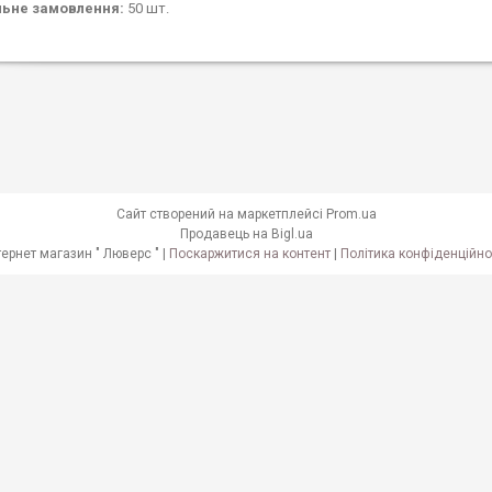
льне замовлення:
50 шт.
Сайт створений на маркетплейсі
Prom.ua
Продавець на Bigl.ua
Інтернет магазин " Люверс " |
Поскаржитися на контент
|
Політика конфіденційно