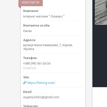
КОНТАКТИ
Інтернет магазин " Люверс "
Євген
вулиця Івана Камишева, 7, Харків,
Україна
+380 (99) 561-26-26
Vodafone
https://furtorg.com/
eugeny.lobko@gmail.com