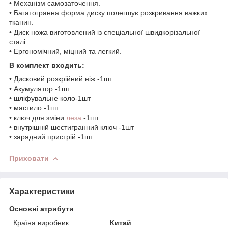
• Механізм самозаточення.
• Багатогранна форма диску полегшує розкривання важких
тканин.
• Диск ножа виготовлений із спеціальної швидкорізальної
сталі.
• Ергономічний, міцний та легкий.
В комплект входить:
• Дисковий розкрійний ніж -1шт
• Акумулятор -1шт
• шліфувальне коло-1шт
• мастило -1шт
• ключ для зміни
леза
-1шт
• внутрішній шестигранний ключ -1шт
• зарядний пристрій -1шт
Приховати
Характеристики
Основні атрибути
Країна виробник
Китай