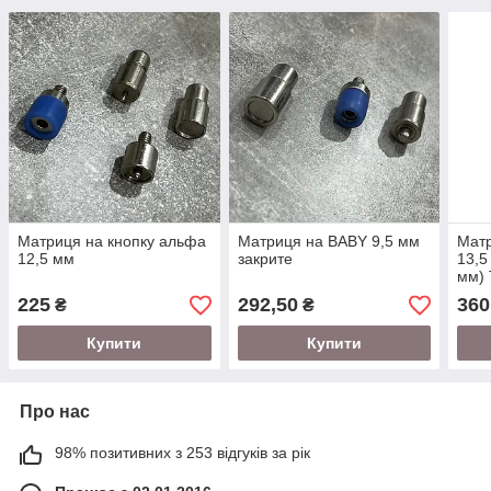
Матриця на кнопку альфа
Матриця на BABY 9,5 мм
Матр
12,5 мм
закрите
13,5
мм) 
225
292,50
360
₴
₴
Купити
Купити
Про нас
98% позитивних з 253 відгуків за рік