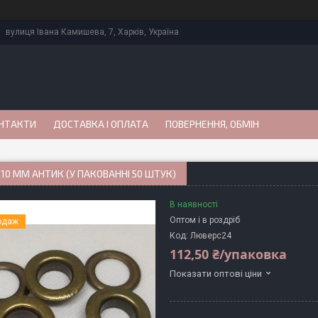
вулиця Івана Камишева, 7, Харків, Україна
НТАКТИ
ДОСТАВКА І ОПЛАТА
ПОВЕРНЕННЯ, ОБМІН
10 ММ АНТИК (У ПАКОВАННІ 50 ШТУК)
В наявності
Оптом і в роздріб
одаж
Код:
Люверс24
112,50 ₴/упаковка
Показати оптові ціни