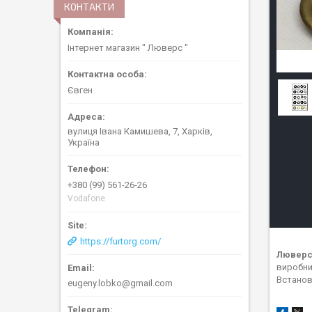
КОНТАКТИ
Інтернет магазин " Люверс "
Євген
вулиця Івана Камишева, 7, Харків,
Україна
+380 (99) 561-26-26
Vodafone
https://furtorg.com/
Люверс
виробни
Встано
eugeny.lobko@gmail.com