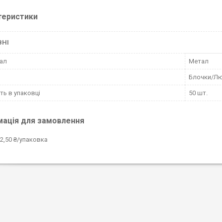
теристики
ВНІ
ал
Метал
Блочки/Л
сть в упаковці
50 шт.
мація для замовлення
2,50 ₴/упаковка