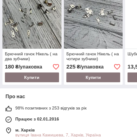
Брючний гачок Нікель ( на
Брючний гачок Нікель ( на
Шубн
два зубчики)
чотири зубчики)
180
225
13,
₴/упаковка
₴/упаковка
Купити
Купити
Про нас
98% позитивних з 253 відгуків за рік
Працює з 02.01.2016
м. Харків
вулиця Івана Камишева, 7, Харків, Україна