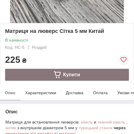
Матриця на люверс Сітка 5 мм Китай
В наявності
Код: НС-5
Роздріб
225
₴
Купити
Опис
Характеристики
Доставка
Оплата
Умови п
Опис
Матриця для встановлення люверсів:
нікель
и
темний нікель
,
антик
з внутрішнім діаметром 5 мм у
турецький станок
через
перехідник під китайські матриці.