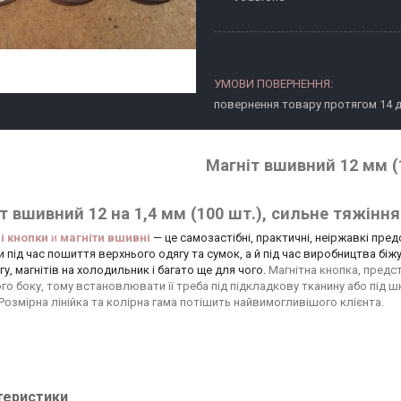
повернення товару протягом 14 
Магніт вшивний 12 мм (
т вшивний 12 на 1,4 мм (100 шт.), сильне тяжінн
і кнопки
и
магніти вшивні
— це самозастібні, практичні, неіржавкі пр
и під час пошиття верхнього одягу та сумок, а й під час виробництва біж
у, магнітів на холодильник і багато ще для чого.
Магнітна кнопка, предс
го боку, тому встановлювати її треба під підкладкову тканину або під ш
 Розмірна лінійка та колірна гама потішить найвимогливішого клієнта.
теристики