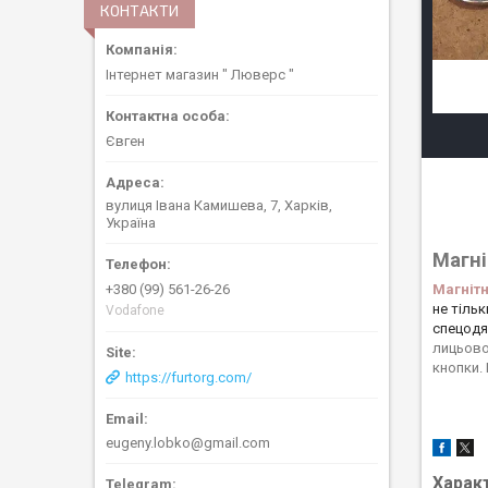
КОНТАКТИ
Інтернет магазин " Люверс "
Євген
вулиця Івана Камишева, 7, Харків,
Україна
Магні
Магнітн
+380 (99) 561-26-26
не тільк
Vodafone
спецодяг
лицьово
кнопки.
https://furtorg.com/
eugeny.lobko@gmail.com
Харак