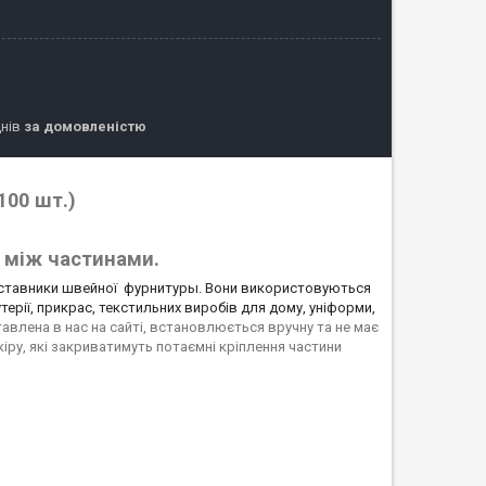
днів
за домовленістю
100 шт.)
я між частинами.
едставники швейної
фурнитуры. Вони використовуються
утерії, прикрас, текстильних виробів для дому, уніформи,
тавлена в нас на сайті, встановлюється вручну та не має
кіру, які закриватимуть потаємні кріплення частини