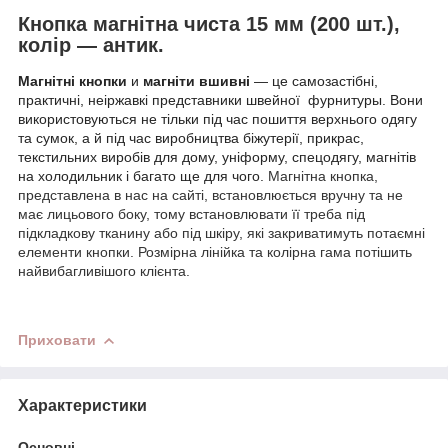
Кнопка магнітна чиста 15 мм (200 шт.),
колір — антик.
Магнітні кнопки
и
магніти вшивні
— це самозастібні,
практичні, неіржавкі представники швейної
фурнитуры. Вони
використовуються не тільки під час пошиття верхнього одягу
та сумок, а й під час виробництва біжутерії, прикрас,
текстильних виробів для дому, уніформу, спецодягу, магнітів
на холодильник і багато ще для чого.
Магнітна кнопка,
представлена в нас на сайті, встановлюється вручну та не
має лицьового боку, тому встановлювати її треба під
підкладкову тканину або під шкіру, які закриватимуть потаємні
елементи кнопки. Розмірна лінійка та колірна гама потішить
найвибагливішого клієнта.
Приховати
Характеристики
Основні