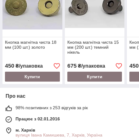
Кнопка магнітна чиста 18
Кнопка магнітна чиста 15
Кноп
мм (100 шт.) золото
мм (200 шт.) темний
мм (
нікель
450
675
450
₴/упаковка
₴/упаковка
Купити
Купити
Про нас
98% позитивних з 253 відгуків за рік
Працює з 02.01.2016
м. Харків
вулиця Івана Камишева, 7, Харків, Україна