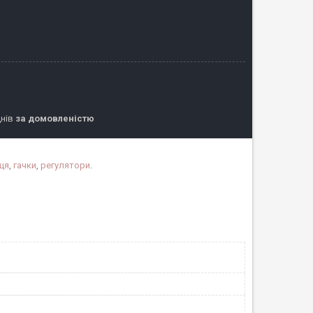
днів
за домовленістю
ця
,
гачки
,
регулятори
.