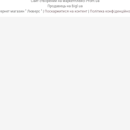
Сайт створений на маркетплейсі
Prom.ua
Продавець на Bigl.ua
Інтернет магазин " Люверс " |
Поскаржитися на контент
|
Політика конфіденційно