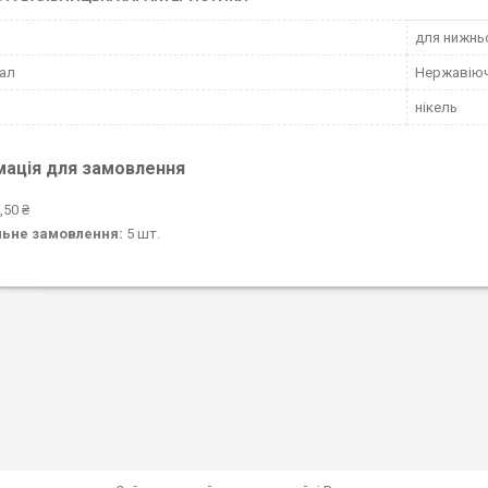
для нижньо
ал
Нержавіюч
нікель
мація для замовлення
,50 ₴
льне замовлення:
5 шт.