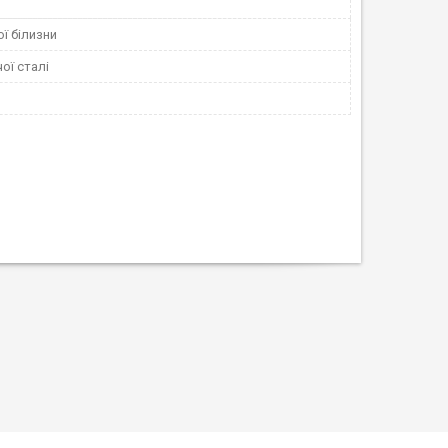
ї білизни
ої сталі