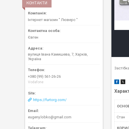
КОНТАКТИ
Інтернет магазин " Люверс "
Євген
вулиця Івана Камишева, 7, Харків,
Україна
Застібк
+380 (99) 561-26-26
Vodafone
Харак
https://furtorg.com/
ОСНО
Стан
eugeny.lobko@gmail.com
КОРИ