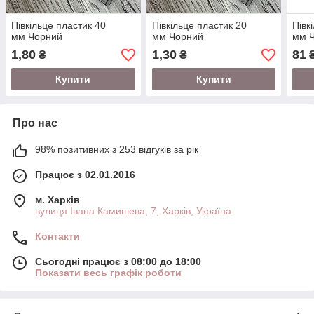
Півкільце пластик 40
Півкільце пластик 20
Півк
мм Чорний
мм Чорний
мм 
1,80
1,30
81
₴
₴
Купити
Купити
Про нас
98% позитивних з 253 відгуків за рік
Працює з 02.01.2016
м. Харків
вулиця Івана Камишева, 7, Харків, Україна
Контакти
Сьогодні працює з 08:00 до 18:00
Показати весь графік роботи