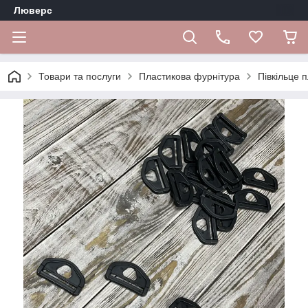
Люверс
Товари та послуги
Пластикова фурнітура
Півкільце п