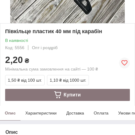
Півкільце пластик 40 мм під карабін
В наявності
Код: 5556
Опт і роздріб
2,20
₴
Мінімальна сума замовлення на сайті — 100 ₴
1,50 ₴
від 100 шт.
1,10 ₴
від 1000 шт.
Купити
Опис
Характеристики
Доставка
Оплата
Умови п
Опис